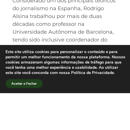
Considerado um dos principais teóricos
do jornalismo na Espanha, Rodrigo
Alsina trabalhou por mais de duas
décadas como professor na
Universidade Autônoma de Barcelona,
tendo sido inclusive coordenador do
Programa de Doutorado em Jornalismo.
Este site utiliza cookies para personalizar o conteúdo e para
Entre as obras de referência de Rodrigo
permitir um melhor funcionamento da nossa plataforma. Nossos
cookies armazenam algumas informações de tráfego para que
Alsina está
La construcción de la
você tenha uma melhor experiência e usabilidade. Ao utilizar
noticia
, publicada pela primeira vez em
este site você concorda com nossa Política de Privacidade.
1989 e reeditada em versão revista e
Aceitar e Fechar
ampliada em 2005.[/lang_pt]