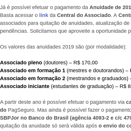
Já é possível efetuar o pagamento da
Anuidade de 20
Basta acessar o
link
da
Central do Associado
. A
Cent
associados para quitação de anuidades, atualização de 
pendências.
Solicitamos que aproveite a oportunidade p
Os valores das anuidades 2019 são (por modalidade):
Associado pleno
(doutores) – R$ 170,00
Associado em formação 1
(mestres e doutorandos) –
Associado em formação 2
(mestrandos e graduados) 
Associado iniciante
(estudantes de graduação) – R$ 
A partir deste ano é possível efetuar o pagamento via
ca
do
PagSeguro.
Mas ainda é possível fazer o pagamento
SBPJor no Banco do Brasil (agência 4093-2 e c/c 47
quitação da anuidade só será válida após
o envio do 