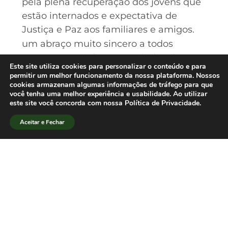
pela plena recuperação dos jovens que
estão internados e expectativa de
Justiça e Paz aos familiares e amigos.
um abraço muito sincero a todos
nossos associados e associadas do RS e
Este site utiliza cookies para personalizar o conteúdo e para
região Sul do Brasil.
permitir um melhor funcionamento da nossa plataforma. Nossos
Brasília, 31 de janeiro de 2013.
cookies armazenam algumas informações de tráfego para que
você tenha uma melhor experiência e usabilidade. Ao utilizar
Dione Oliveira Moura
este site você concorda com nossa Política de Privacidade.
Presidenta da SBPJor
Aceitar e Fechar
c