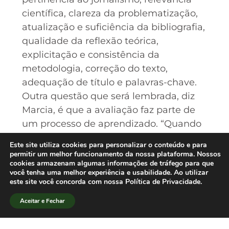
científica, clareza da problematização,
atualização e suficiência da bibliografia,
qualidade da reflexão teórica,
explicitação e consistência da
metodologia, correção do texto,
adequação de título e palavras-chave.
Outra questão que será lembrada, diz
Marcia, é que a avaliação faz parte de
um processo de aprendizado. “Quando
um trabalho é recusado, este não é um
Este site utiliza cookies para personalizar o conteúdo e para
momento de punição, e sim de debate
permitir um melhor funcionamento da nossa plataforma. Nossos
cookies armazenam algumas informações de tráfego para que
teórico. Por isso, estamos solicitando
você tenha uma melhor experiência e usabilidade. Ao utilizar
que pareceres de eventuais recusas
este site você concorda com nossa Política de Privacidade.
sejam elaborados de forma rigorosa e
Aceitar e Fechar
construtiva.”[/lang_pt]