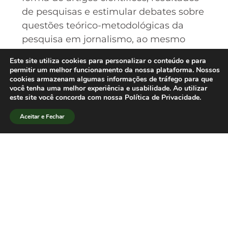
de pesquisas e estimular debates sobre
questões teórico-metodológicas da
pesquisa em jornalismo, ao mesmo
tempo em que se propõe a contribuir
Este site utiliza cookies para personalizar o conteúdo e para
para a criação e fortalecimento de uma
permitir um melhor funcionamento da nossa plataforma. Nossos
cookies armazenam algumas informações de tráfego para que
rede de pesquisadores em jornalismo
você tenha uma melhor experiência e usabilidade. Ao utilizar
em nível internacional.
este site você concorda com nossa Política de Privacidade.
Para acessar o BJR no SciELO Brasil,
Aceitar e Fechar
acesse:
https://www.scielo.br/bjr