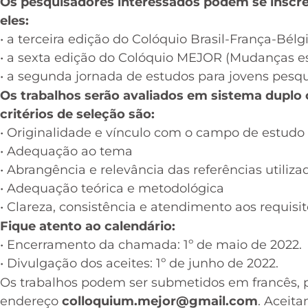
Os pesquisadores interessados podem se inscr
eles:
• a terceira edição do Colóquio Brasil-França-Bé
• a sexta edição do Colóquio MEJOR (Mudanças est
• a segunda jornada de estudos para jovens pesq
Os trabalhos serão avaliados em sistema duplo
critérios de seleção são:
• Originalidade e vínculo com o campo de estudo
• Adequação ao tema
• Abrangência e relevância das referências utiliza
• Adequação teórica e metodológica
• Clareza, consistência e atendimento aos requisitos
Fique atento ao calendário:
• Encerramento da chamada: 1º de maio de 2022.
• Divulgação dos aceites: 1º de junho de 2022.
Os trabalhos podem ser submetidos em francês, p
endereço
colloquium.mejor@gmail.com
. Aceit