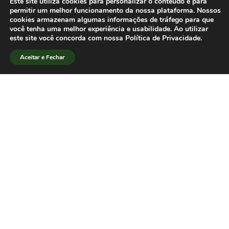
Este site utiliza cookies para personalizar o conteúdo e para
O quinto episódio do SBPJor em Redes
permitir um melhor funcionamento da nossa plataforma. Nossos
cookies armazenam algumas informações de tráfego para que
poderá ser acessado no perfil
você tenha uma melhor experiência e usabilidade. Ao utilizar
institucional da SBPJor no
Youtube
.
este site você concorda com nossa Política de Privacidade.
Inscreva-se no canal para receber as
Aceitar e Fechar
notificações.