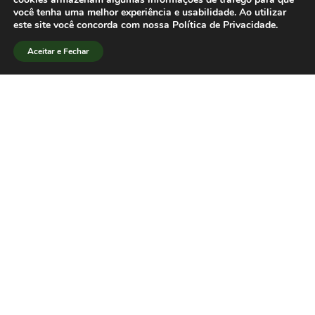
sistema nacional de fomento à
você tenha uma melhor experiência e usabilidade. Ao utilizar
este site você concorda com nossa Política de Privacidade.
pesquisa, como ocorre atualmente.
[/lang_pt]
Aceitar e Fechar