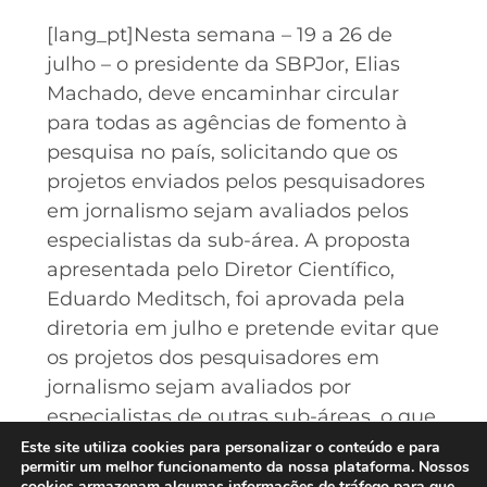
[lang_pt]Nesta semana – 19 a 26 de
julho – o presidente da SBPJor, Elias
Machado, deve encaminhar circular
para todas as agências de fomento à
pesquisa no país, solicitando que os
projetos enviados pelos pesquisadores
em jornalismo sejam avaliados pelos
especialistas da sub-área. A proposta
apresentada pelo Diretor Científico,
Eduardo Meditsch, foi aprovada pela
diretoria em julho e pretende evitar que
os projetos dos pesquisadores em
jornalismo sejam avaliados por
especialistas de outras sub-áreas, o que
pode vir a dificultar a entrada dos
Este site utiliza cookies para personalizar o conteúdo e para
permitir um melhor funcionamento da nossa plataforma. Nossos
pesquisadores em jornalismo no
cookies armazenam algumas informações de tráfego para que