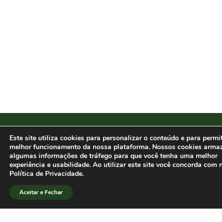
Secretaria da SBPJor
Este site utiliza cookies para personalizar o conteúdo e para permi
melhor funcionamento da nossa plataforma. Nossos cookies arm
Faculdade de Comunicação
algumas informações de tráfego para que você tenha uma melhor
experiência e usabilidade. Ao utilizar este site você concorda com 
Universidade de Brasília(UnB)
Política de Privacidade.
ICC Norte, Subsolo, Sala ASS 633
Aceitar e Fechar
Brasília, DF
CEP 70.910-900