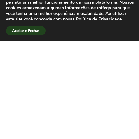
No total, o custo com passagens para os
permitir um melhor funcionamento da nossa plataforma. Nossos
cookies armazenam algumas informações de tráfego para que
9 convidados internacionais, incluindo
você tenha uma melhor experiência e usabilidade. Ao utilizar
colegas dos Estados Unidos, América
este site você concorda com nossa Política de Privacidade.
Latina, Europa, Ásia e África, será de 32
Aceitar e Fechar
mil reais.[/lang_pt]