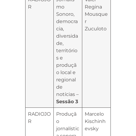
R
mo
Regina
Sonoro,
Mousque
democra
r
cia,
Zuculoto
diversida
de,
território
s e
produçã
o local e
regional
de
notícias –
Sessão 3
RADIOJO
Produçã
Marcelo
R
o
Kischinh
jornalístic
evsky
a sonora