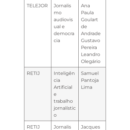
TELEJOR
Jornalis
Ana
mo
Paula
audiovis
Goulart
ual e
de
democra
Andrade
cia
Gustavo
Pereira
Leandro
Olegário
RETIJ
Inteligên
Samuel
cia
Pantoja
Artificial
Lima
e
trabalho
jornalístic
o
RETIJ
Jornalis
Jacques