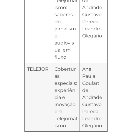
Telejornal
de
ismo:
Andrade
saberes
Gustavo
do
Pereira
jornalism
Leandro
o
Olegário
audiovis
ual em
fluxo
TELEJOR
Cobertur
Ana
as
Paula
especiais:
Goulart
experiên
de
cia e
Andrade
inovação
Gustavo
em
Pereira
Telejornal
Leandro
ismo
Olegário