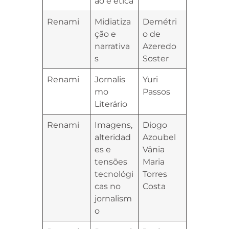
ão e ética
Renami
Midiatiza
Demétri
ção e
o de
narrativa
Azeredo
s
Soster
Renami
Jornalis
Yuri
mo
Passos
Literário
Renami
Imagens,
Diogo
alteridad
Azoubel
es e
Vânia
tensões
Maria
tecnológi
Torres
cas no
Costa
jornalism
o