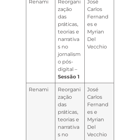
Renami
Reorgani
José
zação
Carlos
das
Fernand
práticas,
es e
teorias e
Myrian
narrativa
Del
s no
Vecchio
jornalism
o pós-
digital –
Sessão 1
Renami
Reorgani
José
zação
Carlos
das
Fernand
práticas,
es e
teorias e
Myrian
narrativa
Del
s no
Vecchio