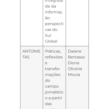
integrida
de da
informaç
ão:
perspecti
vas do
Sul
Global
ANTONIE
Práticas,
Daiane
TAS
reflexões
Bertasso
e
Dione
transfor
Oliveira
mações
Moura
do
campo
jornalístic
o a partir
das