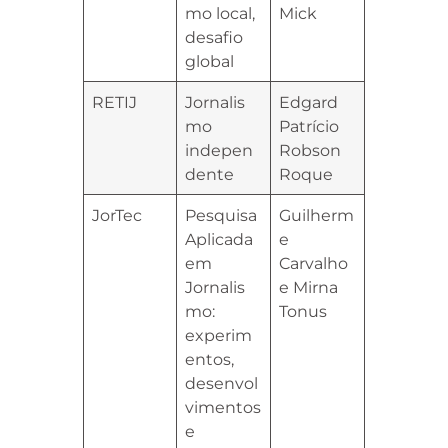
mo local,
Mick
desafio
global
RETIJ
Jornalis
Edgard
mo
Patrício
indepen
Robson
dente
Roque
JorTec
Pesquisa
Guilherm
Aplicada
e
em
Carvalho
Jornalis
e Mirna
mo:
Tonus
experim
entos,
desenvol
vimentos
e