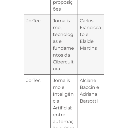
proposiç
ões
JorTec
Jornalis
Carlos
mo,
Francisca
tecnologi
to e
as e
Elaide
fundame
Martins
ntos da
Cibercult
ura
JorTec
Jornalis
Alciane
mo e
Baccin e
Inteligên
Adriana
cia
Barsotti
Artificial:
entre
automaç