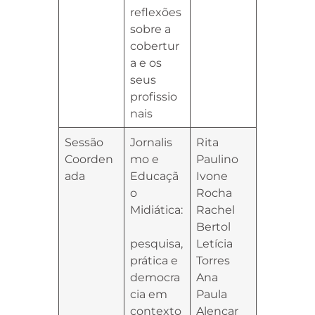
reflexões
sobre a
cobertur
a e os
seus
profissio
nais
Sessão
Jornalis
Rita
Coorden
mo e
Paulino
ada
Educaçã
Ivone
o
Rocha
Midiática:
Rachel
Bertol
pesquisa,
Letícia
prática e
Torres
democra
Ana
cia em
Paula
contexto
Alencar