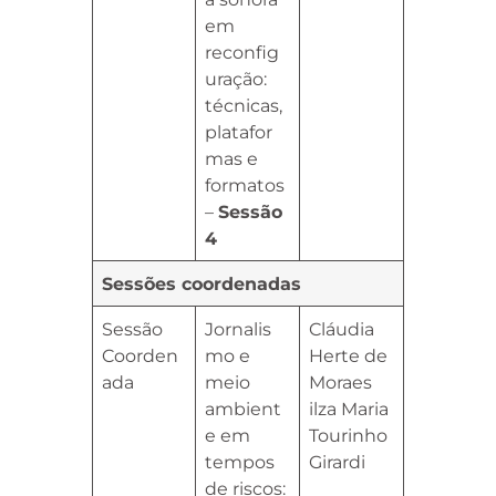
em
reconfig
uração:
técnicas,
platafor
mas e
formatos
–
Sessão
4
Sessões coordenadas
Sessão
Jornalis
Cláudia
Coorden
mo e
Herte de
ada
meio
Moraes
ambient
ilza Maria
e em
Tourinho
tempos
Girardi
de riscos: