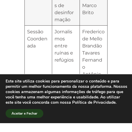
s de
Marco
desinfor
Brito
mação
Sessão
Jornalis
Frederico
Coorden
mos
de Mello
ada
entre
Brandão
ruínas e
Tavares
refúgios
Fernand
o
Antônio
Resende
Este site utiliza cookies para personalizar o conteúdo e para
permitir um melhor funcionamento da nossa plataforma. Nossos
cookies armazenam algumas informações de tráfego para que
você tenha uma melhor experiência e usabilidade. Ao utilizar
Confira
aqui
a lista das Sessões
este site você concorda com nossa Política de Privacidade.
Coordenadas e Coordenadas de Redes
Aceitar e Fechar
de Pesquisa com as ementas.