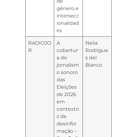
de
gênero e
intersecc
ionalidad
es
RADIOJO
A
Nelia
R
cobertur
Rodrigue
a do
s del
jornalism
Bianco
o sonoro
das
Eleições
de 2026
em
contexto
s de
desinfor
mação –