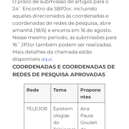
O prazo de submissão de artigos para o
24˚ Encontro da SBPJor, incluindo
aqueles direcionados às coordenadas e
coordenadas de redes de pesquisa, abre
amanhã (18/6) e encerra em 16 de agosto.
Nesse mesmo período, as submissões para
16˚ JPJor também podem ser realizadas.
Mais detalhes da chamada estão
disponíveis
aqui
.
COORDENADAS E COORDENADAS DE
REDES DE PESQUISA APROVADAS
Rede
Tema
Propone
ntes
TELEJOR
Epistem
Ana
ologias
Paula
do
Goulart