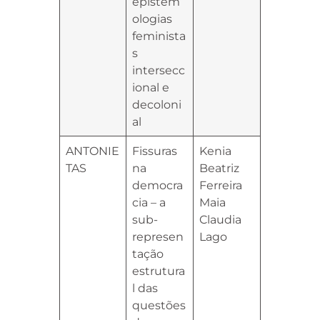
epistem
ologias
feminista
s
intersecc
ional e
decoloni
al
ANTONIE
Fissuras
Kenia
TAS
na
Beatriz
democra
Ferreira
cia – a
Maia
sub-
Claudia
represen
Lago
tação
estrutura
l das
questões