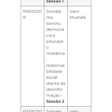
Sessão 1
RADIOJO
Jornalis
Izani
R
mo
Mustafá
sonoro,
democra
cia e
educaçã
o
midiática
:
responsa
bilidade
social
diante da
desinfor
mação –
Sessão 2
RADIOJO
Jornalis
Valci