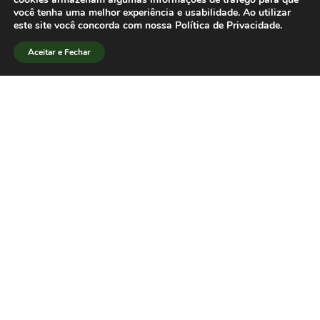
pelo sócio da SBPJor, o professor Jorge
você tenha uma melhor experiência e usabilidade. Ao utilizar
Pedro Sousa.[/lang_pt]
este site você concorda com nossa Política de Privacidade.
Aceitar e Fechar