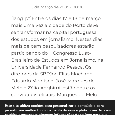
5 de março de 2005 - 00:00
[lang_pt]Entre os dias 17 e 18 de março
mais uma vez a cidade do Porto deve
se transformar na capital portuguesa
dos estudos em jornalismo. Nestes dias,
mais de cem pesquisadores estarão
participando do II Congresso Luso-
Brasileiro de Estudos em Jornalismo, na
Universidade Fernando Pessoa. Os
diretores da SBPJor, Elias Machado,
Eduardo Meditsch, José Marques de
Melo e Zélia Adghirni, estão entre os
convidados oficiais. Marques de Melo
estará realizando a conferência de
Este site utiliza cookies para personalizar o conteúdo e para
abertura. O congresso é organizado
permitir um melhor funcionamento da nossa plataforma. Nossos
cookies armazenam algumas informações de tráfego para que