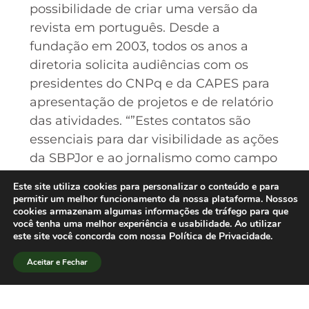
possibilidade de criar uma versão da
revista em português. Desde a
fundação em 2003, todos os anos a
diretoria solicita audiências com os
presidentes do CNPq e da CAPES para
apresentação de projetos e de relatório
das atividades. “”Estes contatos são
essenciais para dar visibilidade as ações
da SBPJor e ao jornalismo como campo
científico. Dificilmente teríamos obtido
Este site utiliza cookies para personalizar o conteúdo e para
os resultados que conseguimos em tão
permitir um melhor funcionamento da nossa plataforma. Nossos
cookies armazenam algumas informações de tráfego para que
pouco tempo se não contássemos com
você tenha uma melhor experiência e usabilidade. Ao utilizar
o apoio das agências de fomento””,
este site você concorda com nossa Política de Privacidade.
declarou o presidente Elias Machado.
Aceitar e Fechar
[/lang_pt]