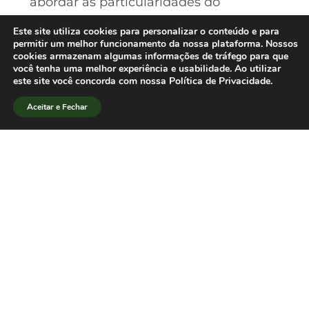
abordar as particularidades do
pensamento comunicacional brasileiro,
Este site utiliza cookies para personalizar o conteúdo e para
enquanto que Marcos Palácios tratará
permitir um melhor funcionamento da nossa plataforma. Nossos
cookies armazenam algumas informações de tráfego para que
dos estudos no campo das chamadas
você tenha uma melhor experiência e usabilidade. Ao utilizar
novas tecnologias, principalmente os
este site você concorda com nossa Política de Privacidade.
realizados na área do jornalismo digital.
Aceitar e Fechar
[/lang_pt]