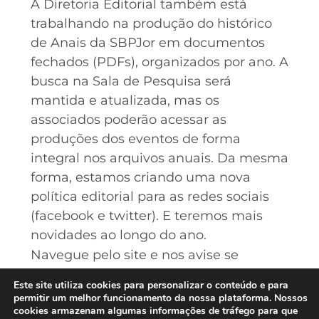
A Diretoria Editorial também está
trabalhando na produção do histórico
de Anais da SBPJor em documentos
fechados (PDFs), organizados por ano. A
busca na Sala de Pesquisa será
mantida e atualizada, mas os
associados poderão acessar as
produções dos eventos de forma
integral​ nos arquivos anuais​. Da mesma
forma, estamos criando uma nova
política editorial para as redes sociais
(facebook e twitter). E teremos mais
novidades ao longo do ano.
Navegue pelo site e nos avise se
encontrar algum problema ou se tiver
Este site utiliza cookies para personalizar o conteúdo e para
alguma sugestão. Envie email para
permitir um melhor funcionamento da nossa plataforma. Nossos
cookies armazenam algumas informações de tráfego para que
lsstorch@gmail.com