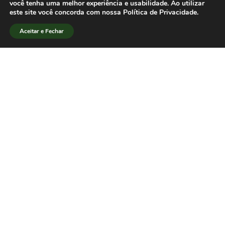
você tenha uma melhor experiência e usabilidade. Ao utilizar
Laura Storch
este site você concorda com nossa Política de Privacidade.
Diretora Editorial
Aceitar e Fechar
SBPJor