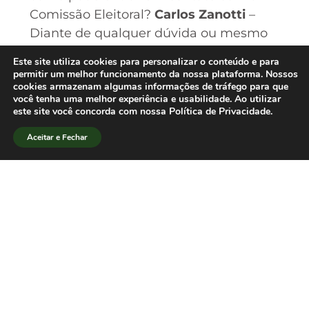
Comissão Eleitoral?
Carlos Zanotti
–
Diante de qualquer dúvida ou mesmo
sugestão, os interessados podem se
Este site utiliza cookies para personalizar o conteúdo e para
comunicar conosco através do email
permitir um melhor funcionamento da nossa plataforma. Nossos
cookies armazenam algumas informações de tráfego para que
eleicoes@sbpjor.org.br
. Um telefone de
você tenha uma melhor experiência e usabilidade. Ao utilizar
contato direto com a Comissão pode
este site você concorda com nossa Política de Privacidade.
ser o do CLC da PUC-Campinas (19)
Aceitar e Fechar
3756-7158.[/lang_pt]