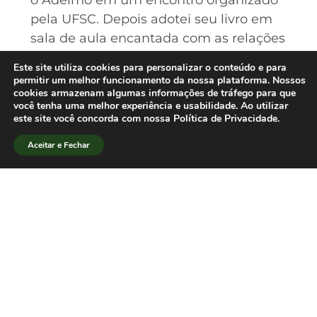
pela UFSC. Depois adotei seu livro em
sala de aula encantada com as relações
que ele propunha. E lembro muito
Este site utiliza cookies para personalizar o conteúdo e para
fortemente da notícia da sua morte e
permitir um melhor funcionamento da nossa plataforma. Nossos
cookies armazenam algumas informações de tráfego para que
da tristeza e inconformidade do meu
você tenha uma melhor experiência e usabilidade. Ao utilizar
amigo Daniel Herz com a perda do seu
este site você concorda com nossa Política de Privacidade.
companheiro de lutas e ideais.
Aceitar e Fechar
[/lang_pt]