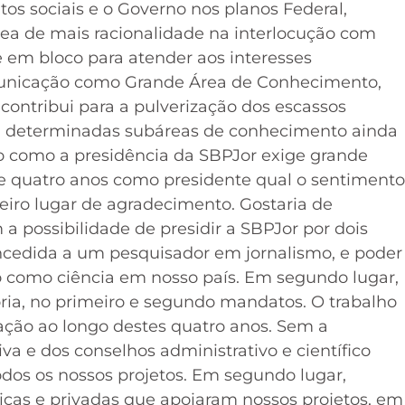
s sociais e o Governo nos planos Federal,
área de mais racionalidade na interlocução com
 em bloco para atender aos interesses
omunicação como Grande Área de Conhecimento,
contribui para a pulverização dos escassos
ara determinadas subáreas de conhecimento ainda
o como a presidência da SBPJor exige grande
e quatro anos como presidente qual o sentimento
iro lugar de agradecimento. Gostaria de
 possibilidade de presidir a SBPJor por dois
ncedida a um pesquisador em jornalismo, e poder
smo como ciência em nosso país. Em segundo lugar,
oria, no primeiro e segundo mandatos. O trabalho
ação ao longo destes quatro anos. Sem a
a e dos conselhos administrativo e científico
odos os nossos projetos. Em segundo lugar,
licas e privadas que apoiaram nossos projetos, em