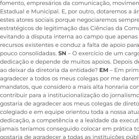
fomento, empresários da comunicação, movimento
Estadual e Municipal. E, por outro, dotaremos a 
estes atores sociais porque negociaremos sempre
estratégicos de legitimação das Ciências da C
evitando a disputa interna ao campo que apenas 
recursos existentes e conduz a falta de apoio p
pouco consolidadas.
SN
– O exercício de um carg
dedicação e depende de muitos apoios. Depois d
ao deixar da diretoria da entidade?
EM
– Em prime
agradecer a todos os meus colegas por me darem a
mandatos, que considero a mais alta honraria co
contribuir para a institucionalização do jornali
gostaria de agradecer aos meus colegas de diret
colegiado e em equipe orientou toda a nossa atu
dedicação, a competência e a lealdade da executiv
jamais teríamos conseguido colocar em prática t
gostaria de agradecer a todas as instituições púb