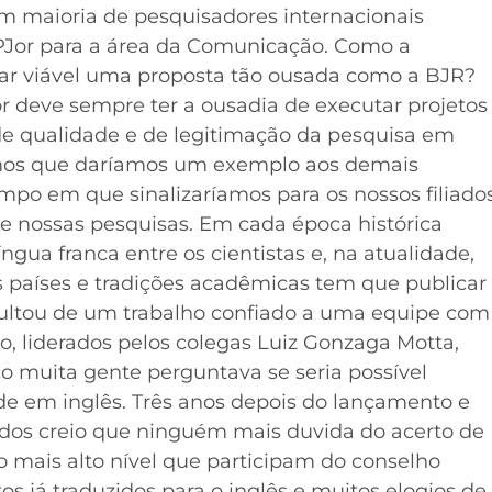
om maioria de pesquisadores internacionais
BPJor para a área da Comunicação. Como a
rnar viável uma proposta tão ousada como a BJR?
r deve sempre ter a ousadia de executar projetos
 de qualidade e de legitimação da pesquisa em
amos que daríamos um exemplo aos demais
o em que sinalizaríamos para os nossos filiado
de nossas pesquisas. Em cada época histórica
ua franca entre os cientistas e, na atualidade,
 países e tradições acadêmicas tem que publicar
sultou de um trabalho confiado a uma equipe com
o, liderados pelos colegas Luiz Gonzaga Motta,
ço muita gente perguntava se seria possível
e em inglês. Três anos depois do lançamento e
eúdos creio que ninguém mais duvida do acerto de
o mais alto nível que participam do conselho
os já traduzidos para o inglês e muitos elogios de