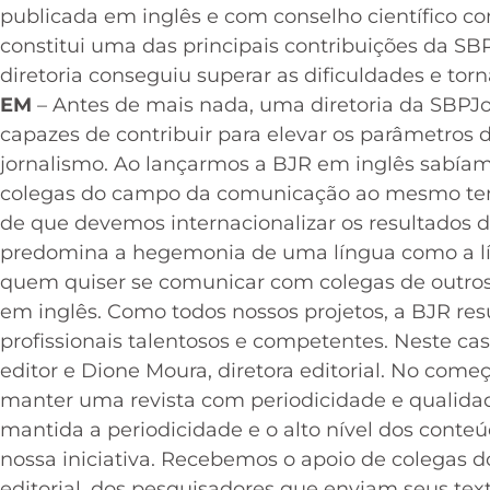
publicada em inglês e com conselho científico c
constitui uma das principais contribuições da S
diretoria conseguiu superar as dificuldades e to
EM
– Antes de mais nada, uma diretoria da SBPJo
capazes de contribuir para elevar os parâmetros
jornalismo. Ao lançarmos a BJR em inglês sabí
colegas do campo da comunicação ao mesmo temp
de que devemos internacionalizar os resultados 
predomina a hegemonia de uma língua como a líng
quem quiser se comunicar com colegas de outros
em inglês. Como todos nossos projetos, a BJR re
profissionais talentosos e competentes. Neste cas
editor e Dione Moura, diretora editorial. No come
manter uma revista com periodicidade e qualidad
mantida a periodicidade e o alto nível dos cont
nossa iniciativa. Recebemos o apoio de colegas d
editorial, dos pesquisadores que enviam seus text