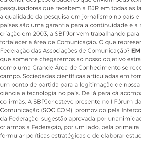
pesquisadores que recebem a BJR em todas as lat
a qualidade da pesquisa em jornalismo no país e
países são uma garantia para a continuidade e a
criação em 2003, a SBPJor vem trabalhando para 
fortalecer a área de Comunicação. O que repres
Federação das Associações de Comunicação?
EM
que somente chegaremos ao nosso objetivo estrat
como uma Grande Área de Conhecimento se reco
campo. Sociedades científicas articuladas em tor
um ponto de partida para a legitimação de nossa 
ciência e tecnologia no país. De lá para cá aco
co-irmãs. A SBPJor esteve presente no I Fórum d
Comunicação (SOCICOM), promovido pela Interco
da Federação, sugestão aprovada por unanimidade
criarmos a Federação, por um lado, pela primeir
formular políticas estratégicas e de elaborar est