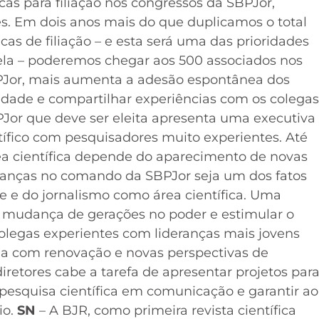
as para filiação nos congressos da SBPJor,
s. Em dois anos mais do que duplicamos o total
as de filiação – e esta será uma das prioridades
ela – poderemos chegar aos 500 associados nos
SBPJor, mais aumenta a adesão espontânea dos
idade e compartilhar experiências com os colegas
PJor que deve ser eleita apresenta uma executiva
tífico com pesquisadores muito experientes. Até
ea científica depende do aparecimento de novas
ranças no comando da SBPJor seja um dos fatos
e e do jornalismo como área científica. Uma
 à mudança de gerações no poder e estimular o
olegas experientes com lideranças mais jovens
ia com renovação e novas perspectivas de
iretores cabe a tarefa de apresentar projetos par
pesquisa científica em comunicação e garantir ao
io.
SN
– A BJR, como primeira revista científica