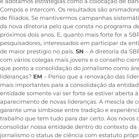
e adotamos estratégias como a colocação de banc
Compós e Intercom. Os resultados são animadore
de filiados. Se mantivermos campanhas sistemátic
da nova diretoria pelo que consta no programa d
próximos dois anos. E, quanto mais forte for a 
pesquisadores, interessados em participar da ent
de maior prestígio no país.
SN
– A diretoria da SB
com vários colegas mais jovens e o conselho cien
que ponto a consolidação do jornalismo como ár
lideranças?
EM
– Penso que a renovação das lide
mais importantes para a consolidação da entidad
entidade somente vai ser forte se estiver aberta
aparecimento de novas lideranças. A mescla de c
garante uma simbiose entre tradição e experiênc
trabalho que tem tudo para dar certo. Aos novos d
consolidar nossa entidade dentro do contexto da 
jornalismo o status de ciência com estatuto própr