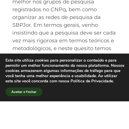
melhor nos grupos de pesquisa
registrados no CNPq, bem como
organizar as redes de pesquisa da
SBPJor. Em termos gerais, venho
insistindo que a pesquisa deve ser cada
vez mais rigorosa em termos teóricos e
metodológicos, e neste quesito temos
bastante a avançar. Os desafios são
Este site utiliza cookies para personalizar o conteúdo e para
grandes e muitos, mas a SBPJor tem
permitir um melhor funcionamento da nossa plataforma. Nossos
cookies armazenam algumas informações de tráfego para que
um papel crucial de liderança, e
você tenha uma melhor experiência e usabilidade. Ao utilizar
estamos todos trabalhando para o
este site você concorda com nossa Política de Privacidade.
amadurecimento do nosso campo.
Aceitar e Fechar
[/lang_pt]