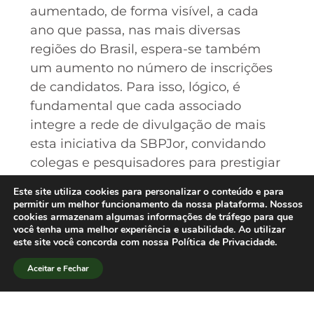
aumentado, de forma visível, a cada
ano que passa, nas mais diversas
regiões do Brasil, espera-se também
um aumento no número de inscrições
de candidatos. Para isso, lógico, é
fundamental que cada associado
integre a rede de divulgação de mais
esta iniciativa da SBPJor, convidando
colegas e pesquisadores para prestigiar
o Prêmio Adelmo Genro Filho de
Este site utiliza cookies para personalizar o conteúdo e para
Pesquisa em Jornalismo. Outras
permitir um melhor funcionamento da nossa plataforma. Nossos
cookies armazenam algumas informações de tráfego para que
informações podem ser conferidas no
você tenha uma melhor experiência e usabilidade. Ao utilizar
site da SBPJor ou diretamente pelo e-m
este site você concorda com nossa Política de Privacidade.
ail do Prêmio
Aceitar e Fechar
(
pagf2008@yahoo.com.br
).[/lang_pt]