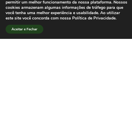
nossos trabalhos”, afirma Eduardo
permitir um melhor funcionamento da nossa plataforma. Nossos
cookies armazenam algumas informações de tráfego para que
Meditsch. Rodrigo Lossio, Marcio
você tenha uma melhor experiência e usabilidade. Ao utilizar
Fukuda e Pedro Valente compõem a
este site você concorda com nossa Política de Privacidade.
equipe responsável pelo projeto.
Aceitar e Fechar
[/lang_pt]