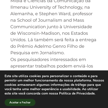
Mídia e Ciências da Comunicação da
Ilmenau University of Technology, na
Alemanha, e Stephen Ward, professor
na School of Journalism and Mass
Communication junto à Universidade
de Wisconsin-Madison, nos Estados
Unidos. Lá também será feita a entrega
do Prêmio Adelmo Genro Filho de
Pesquisa em Jornalismo.
Os pesquisadores interessados em
apresentar trabalhos podem enviá-los
até o dia 15 de julho. A chamada
Este site utiliza cookies para personalizar o conteúdo e para
completa e as regras para submissão
permitir um melhor funcionamento da nossa plataforma. Nossos
cookies armazenam algumas informações de tráfego para que
estão disponíveis
neste link.
A
você tenha uma melhor experiência e usabilidade. Ao utilizar
programação na íntegra e informações
este site você concorda com nossa Política de Privacidade.
sobre a inscrição podem ser
Aceitar e Fechar
encontradas na
página do evento
.