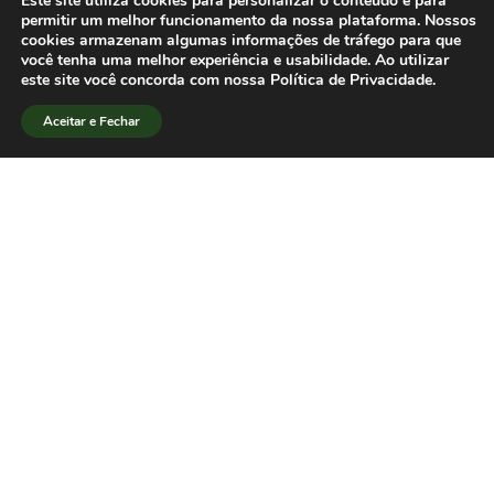
Este site utiliza cookies para personalizar o conteúdo e para
expectativa muito otimista, tanto em
permitir um melhor funcionamento da nossa plataforma. Nossos
cookies armazenam algumas informações de tráfego para que
relação ao público externo quanto em
você tenha uma melhor experiência e usabilidade. Ao utilizar
relação à presença no encontro dos
este site você concorda com nossa Política de Privacidade.
professores e dos alunos do Póscom.
Aceitar e Fechar
[/lang_pt]