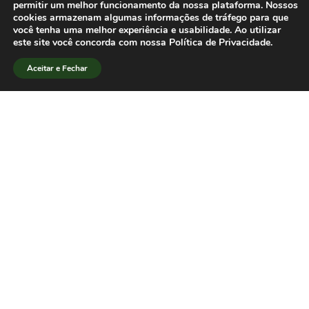
edição de abril do SBPJor Notícias,
permitir um melhor funcionamento da nossa plataforma. Nossos
cookies armazenam algumas informações de tráfego para que
confira
entrevista
com a diretora
você tenha uma melhor experiência e usabilidade. Ao utilizar
científica da SBPJor e coordenadora
este site você concorda com nossa Política de Privacidade.
geral do IV Encontro, Marcia Benetti
Aceitar e Fechar
Machado.[/lang_pt]