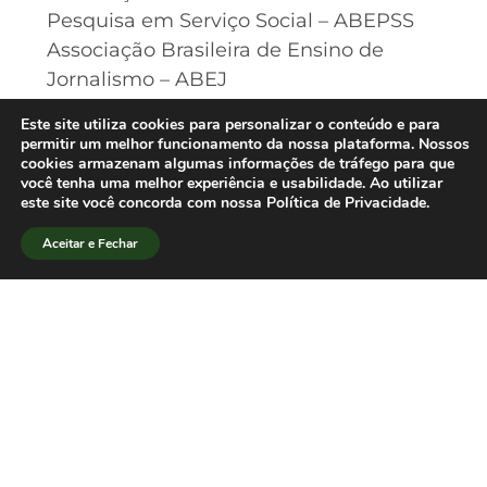
Pesquisa em Serviço Social – ABEPSS
Associação Brasileira de Ensino de
Jornalismo – ABEJ
Associação Brasileira de Ensino de
Este site utiliza cookies para personalizar o conteúdo e para
Biologia – SBEnBio
permitir um melhor funcionamento da nossa plataforma. Nossos
cookies armazenam algumas informações de tráfego para que
Associação Brasileira de Educação
você tenha uma melhor experiência e usabilidade. Ao utilizar
Musical – ABEM
este site você concorda com nossa Política de Privacidade.
Associação Brasileira de Comunicação
Aceitar e Fechar
Pública – ABCPública