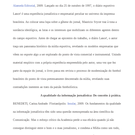
Alameda Editorial
, 2009. Lançado no dia 25 de outubro de 1997, o diário esportivo
Lance! é uma experiência jornalística e empresarial peculiar no universo da imprensa
brasileira. Ao colocar uma lupa sobre a gênese do jornal, Mauricio Stycer traz à tona a
sustância ideológica, as lutas e os interesses que mobilizam os diferentes agentes dentro
do campo esportivo. Antes de chegar ao epicentro do trabalho, o diário Lance!, o autor
traça um panorama histórico da mídia esportiva, revelando os modelos empresarias que
vêem no esporte algo a ser explorado do ponto de vista comercial e instrumental. Unindo
material empírico com a própria experiência empreendida pelo autor, uma vez que fez
parte da equpie do jornal, o livro passa em revista o processo de modernização do futebol
brasileiro do ponto de vista pretensamente descentrado da mídia, revelando suas
contradições inerentes ao trato da paixão futebolística.
A qualidade da informação jornalística: Do conceito à prática.
BENEDETI, Carina Andrade. Florianópolis:
Insular
, 2009. Os fundamentos da qualidade
na informação jornalística têm sido uma questão menosprezada na área científica da
Comunicação. Mas o esforço crítico da Academia perde a sua eficácia quando já não
consegue distinguir entre o bom e o mau jornalismo, e condena a Mídia como um todo,