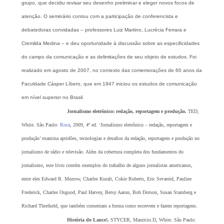
grupo, que decidiu revisar seu desenho preliminar e eleger novos focos de
atenção. O seminário contou com a participação de conferencista e
debatedoras convidadas – professores Luiz Martino, Lucrécia Ferrara e
Cremilda Medina – e deu oportunidade à discussão sobre as especificidades
do campo da comunicação e as delimitações de seu objeto de estudos. Foi
realizado em agosto de 2007, no contexto das comemorações de 60 anos da
Faculdade Cásper Líbero, que em 1947 iniciou os estudos de comunicação
em nível superior no Brasil.
Jornalismo eletrônico:
redação, reportagem e produção.
TED,
White. São Paulo:
Roca
, 2009, 4ª ed. ‘Jornalismo eletrônico – redação, reportagem e
produção’ examina aptidões, tecnologias e desafios da redação, reportagem e produção no
jornalismo de rádio e televisão. Além da cobertura completa dos fundamentos do
jornalismo, este livro contém exemplos do trabalho de alguns jornalistas americanos,
entre eles Edward R. Murrow, Charles Kuralt, Cokie Roberts, Eric Sevareid, Pauline
Frederick, Charles Osgood, Paul Harvey, Betsy Aaron, Bob Dotson, Susan Stamberg e
Richard Threlkeld, que também comentam a forma como escrevem e fazem reportagens.
História do Lance!.
STYCER, Mauricio.D, White. São Paulo: