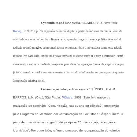
Cyberculture and New Media.
RICARDO, F. J. Nova York:
Rodopi
, 209, 312 p.
Na expansão da mídia digital a partir de recursos da central local da
atividade opcional, o domínio língua, arte, aprender, jogar, cinema e política têm sofrido
radicais reconfigurações como mediadoras estruturas. Este livro analisa como essa relação
mudou, em cada caso, fixou uma nova forma de discurso entre si e com a cultura e ilustra
claramente a natureza mediada da agência para além da separação formal da experiência que
já foi chamado virtual e convenientemente tem vindo a influenciar os pressupostos quanto
à expressão criativa em si.
Comunicação: saber, arte ou ciência?.
KÜNSCH, D.A. &
BARROS, L.M. (Org.).
São Paulo:
Plêiade
, 2008.
Este livro nasce da
realização do seminário “Comunicação: saber, arte ou ciência?”, promovido
pelo Programa de Mestrado em Comunicação da Faculdade Cásper Líbero, a
partir de uma iniciativa do grupo de pesquisa “Comunicação, recepção e
identidade”. Por outro lado, reflete o processo de reorganização do referido