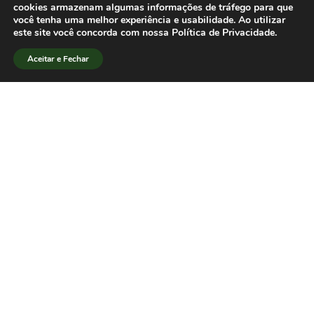
cookies armazenam algumas informações de tráfego para que
São Paulo (SP), 9 de novembro de 2018.
você tenha uma melhor experiência e usabilidade. Ao utilizar
Associados da Associação Brasileira
este site você concorda com nossa Política de Privacidade.
de Pesquisadores em Jornalismo
Aceitar e Fechar
(SBPJor)