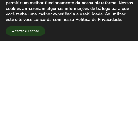
Diretor da Assessoria de Comunicação
permitir um melhor funcionamento da nossa plataforma. Nossos
cookies armazenam algumas informações de tráfego para que
do Governo do Estado da Bahia, João
você tenha uma melhor experiência e usabilidade. Ao utilizar
Carlos Costa para solicitação de apoio
este site você concorda com nossa Política de Privacidade.
do Governo Estadual.
Aceitar e Fechar
[/lang_pt]