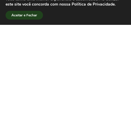
site:
este site você concorda com nossa Política de Privacidade.
https://revue.surlejournalisme.com/slj
Aceitar e Fechar
PT_Jornalismo_Combate
Baixar