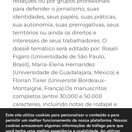
redações ou por grupos profissionais
para defender o jornalismo, suas
identidades, seus papéis, suas práticas,
sua autonomia, suas prerrogativas, seus
territórios ou ainda os direitos e
interesses de seus trabalhadores. O
dossiê temático será editado por: Roseli
Figaro (Universidade de São Paulo,
Brasil), Maria-Elena Hernandez
(Universidade de Guadalajara, México) e
Florian Tixier (Université Bordeaux-
Montaigne, França).Os manuscritos
completos (entre 30.000 e 50.000
caracteres, incluindo notas de rodapé e
referências bibliográficas) podem ser
Este site utiliza cookies para personalizar o conteúdo e para
enviados até 31 de maio de 2023,
permitir um melhor funcionamento da nossa plataforma. Nossos
cookies armazenam algumas informações de tráfego para que
para
slj@ulb.be
ou submetidos pelo
você tenha uma melhor experiência e usabilidade. Ao utilizar