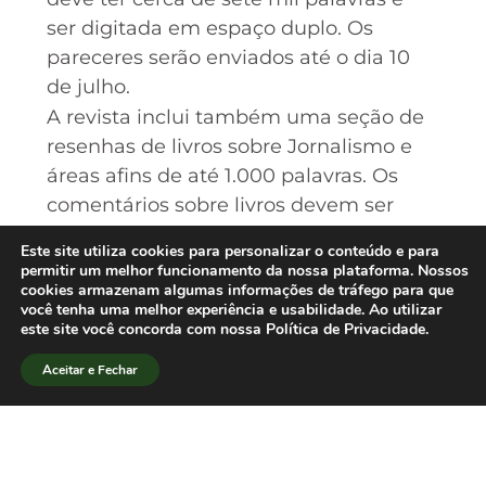
ser digitada em espaço duplo. Os
pareceres serão enviados até o dia 10
de julho.
A revista inclui também uma seção de
resenhas de livros sobre Jornalismo e
áreas afins de até 1.000 palavras. Os
comentários sobre livros devem ser
enviados para Célia Ladeira pelo e-mail
Este site utiliza cookies para personalizar o conteúdo e para
cmmota@terra.com.br.
permitir um melhor funcionamento da nossa plataforma. Nossos
cookies armazenam algumas informações de tráfego para que
Para mais informações, entre em
você tenha uma melhor experiência e usabilidade. Ao utilizar
contato com a Editora Executiva da
este site você concorda com nossa Política de Privacidade.
BJR, Beatriz Becker pelo endereço
Aceitar e Fechar
beatrizbecker@uol.com.br.