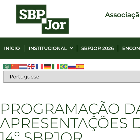
Associaçã
INÍCIO
INSTITUCIONAL
SBPJOR 2026
ENCON
PROGRAMAÇÃO D
APRESENTAÇÕES 
14º SBPJOR