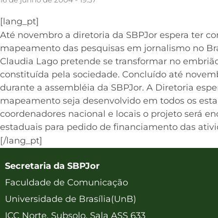
[lang_pt]
Até novembro a diretoria da SBPJor espera ter co
mapeamento das pesquisas em jornalismo no Bras
Claudia Lago pretende se transformar no embrião
constituída pela sociedade. Concluído até novemb
durante a assembléia da SBPJor. A Diretoria espe
mapeamento seja desenvolvido em todos os estad
coordenadores nacional e locais o projeto será 
estaduais para pedido de financiamento das ativ
[/lang_pt]
Secretaria da SBPJor
Faculdade de Comunicação
Universidade de Brasília(UnB)
ICC Norte, Subsolo, Sala ASS 633