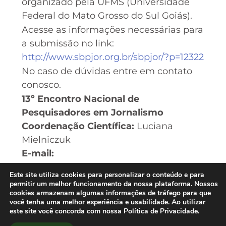
organizado pela UFMS (Universidade
Federal do Mato Grosso do Sul Goiás).
Acesse as informações necessárias para
a submissão no link:
http://www.sbpjor.org.br/sbpjor/?p=12322
No caso de dúvidas entre em contato
conosco.
13º Encontro Nacional de
Pesquisadores em Jornalismo
Coordenação
Científica:
Luciana
Mielniczuk
E-mail:
sbpjor.diretoriacientifica@gmail.com
Este site utiliza cookies para personalizar o conteúdo e para
V Encontro de Jovens Pesquisadores
permitir um melhor funcionamento da nossa plataforma. Nossos
cookies armazenam algumas informações de tráfego para que
em Jornalismo (V JPJor)
você tenha uma melhor experiência e usabilidade. Ao utilizar
Coordenação
Científica:
Marcelo Träsel
este site você concorda com nossa Política de Privacidade.
E-mail
: