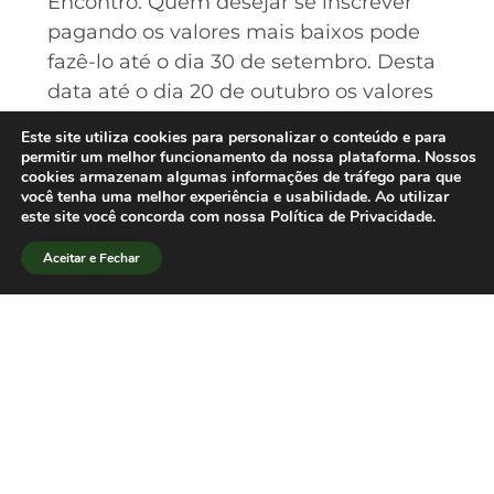
Encontro. Quem desejar se inscrever
pagando os valores mais baixos pode
fazê-lo até o dia 30 de setembro. Desta
data até o dia 20 de outubro os valores
de inscrição aumentam um pouco. Os
Este site utiliza cookies para personalizar o conteúdo e para
interessados em participar do evento
permitir um melhor funcionamento da nossa plataforma. Nossos
cookies armazenam algumas informações de tráfego para que
poderão se inscrever até o dia 15 de
você tenha uma melhor experiência e usabilidade. Ao utilizar
novembro, mas perderão por completo
este site você concorda com nossa Política de Privacidade.
o direito aos descontos concedidos às
Aceitar e Fechar
inscrições antecipadas.[/lang_pt]