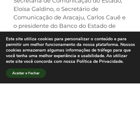
Secretária de Comunicação do Estado,
Eloísa Galdino, o Secretário de
Comunicação de Aracaju, Carlos Cauê e
o presidente do Banco do Estado de
Sergipe, João Andrade da Silva. No final
Este site utiliza cookies para personalizar o conteúdo e para
da tarde, Elias Machado fará uma
permitir um melhor funcionamento da nossa plataforma. Nossos
cookies armazenam algumas informações de tráfego para que
palestra para os alunos do curso de
você tenha uma melhor experiência e usabilidade. Ao utilizar
Jornalismo da UFS e se reunirá com a
este site você concorda com nossa Política de Privacidade.
Comissão Local que organiza o V
Aceitar e Fechar
SBPJor.[/lang_pt]