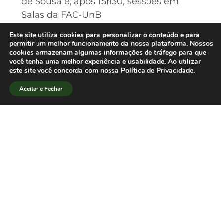
de Sousa e, após 15h30, sessões em
Salas da FAC-UnB
19h às 21h30
– Abertura do 11. Encontro
Este site utiliza cookies para personalizar o conteúdo e para
Nacional e Premiação PAGF
permitir um melhor funcionamento da nossa plataforma. Nossos
cookies armazenam algumas informações de tráfego para que
Local: Fundação Universia, Avenida L2
você tenha uma melhor experiência e usabilidade. Ao utilizar
Norte, Quadra 609 Norte, Asa Norte.
este site você concorda com nossa Política de Privacidade.
(obs.: a Fundação Universia é próxima à
Aceitar e Fechar
UnB).