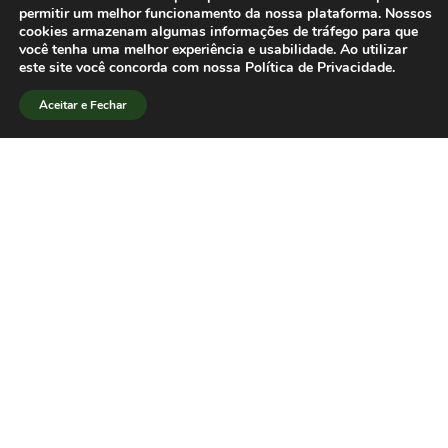
de Professores em Jornalismo. A colega
permitir um melhor funcionamento da nossa plataforma. Nossos
cookies armazenam algumas informações de tráfego para que
Claudia Lago, do Conselho de
você tenha uma melhor experiência e usabilidade. Ao utilizar
Administração da SBPJor, participou
este site você concorda com nossa Política de Privacidade.
como ouvinte.
Conheça a tabela para a
Aceitar e Fechar
área
[/lang_pt]