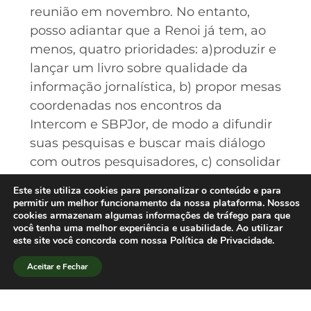
reunião em novembro. No entanto,
posso adiantar que a Renoi já tem, ao
menos, quatro prioridades: a)produzir e
lançar um livro sobre qualidade da
informação jornalística, b) propor mesas
coordenadas nos encontros da
Intercom e SBPJor, de modo a difundir
suas pesquisas e buscar mais diálogo
com outros pesquisadores, c) consolidar
os pólos da rede que ainda estão em
Este site utiliza cookies para personalizar o conteúdo e para
fase de implantação de seus
permitir um melhor funcionamento da nossa plataforma. Nossos
cookies armazenam algumas informações de tráfego para que
observatórios de mídia, d) iniciar uma
você tenha uma melhor experiência e usabilidade. Ao utilizar
interlocução saudável com
este site você concorda com nossa Política de Privacidade.
pesquisadores e atores internacionais.
Aceitar e Fechar
[/lang_pt]