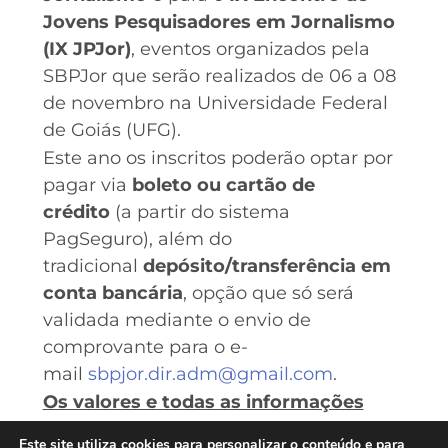
Jovens Pesquisadores em Jornalismo
(IX JPJor)
, eventos organizados pela
SBPJor que serão realizados de 06 a 08
de novembro na Universidade Federal
de Goiás (UFG).
Este ano os inscritos poderão optar por
pagar via
boleto ou cartão de
crédito
(a partir do sistema
PagSeguro), além do
tradicional
depósito/transferência em
conta bancária
, opção que só será
validada mediante o envio de
comprovante para o e-
mail
sbpjor.dir.adm@gmail.com
.
Os valores e todas as informações
relacionadas à inscrição estão
Este site utiliza cookies para personalizar o conteúdo e para