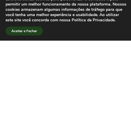
disponíveis
AQUI
.
permitir um melhor funcionamento da nossa plataforma. Nossos
cookies armazenam algumas informações de tráfego para que
Abraços e bom congresso a todos e
você tenha uma melhor experiência e usabilidade. Ao utilizar
todas,
este site você concorda com nossa Política de Privacidade.
Cláudia Nonato –
Diretora
Aceitar e Fechar
Administrativa SBPJor