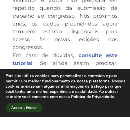
avaliador e autor não precisará ser
repetido quando da submissão de
trabalho ao congresso. Nos próximos
anos, os dados preenchidos agora
também estarão disponíveis para
acesso às novas edições dos
congressos.
Em caso de dúvidas,
consulte este
tutorial
. Se ainda assim precisar,
estamos à disposição por meio do e-
Este site utiliza cookies para personalizar o conteúdo e para
mail
sbpjor.
jpjor@gmail.com
.
permitir um melhor funcionamento da nossa plataforma. Nossos
cookies armazenam algumas informações de tráfego para que
Cordialmente,
você tenha uma melhor experiência e usabilidade. Ao utilizar
Josenildo Guerra e Marcelo Träsel
este site você concorda com nossa Política de Privacidade.
Coordenadores do VI JPJor
Aceitar e Fechar
sbpjor.
jpjor@gmail.com