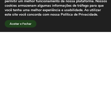
permitir um melhor funcionamento da nossa plataforma. Nossos
cookies armazenam algumas informações de tráfego para que
dos padrões de qualidade para
você tenha uma melhor experiência e usabilidade. Ao utilizar
autorização e reconhecimento de
este site você concorda com nossa Política de Privacidade.
cursos, prevista para 2005.
Aceitar e Fechar
[/lang_pt]