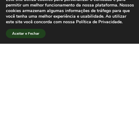
ao ano de 2025. Aqueles que
permitir um melhor funcionamento da nossa plataforma. Nossos
cookies armazenam algumas informações de tráfego para que
precisarem regularizar sua situação
você tenha uma melhor experiência e usabilidade. Ao utilizar
devem entrar em contato com a
este site você concorda com nossa Política de Privacidade.
diretoria administrativa pelo e-
Aceitar e Fechar
mail
diretoriadministrativa@sbpjor.org.br
.