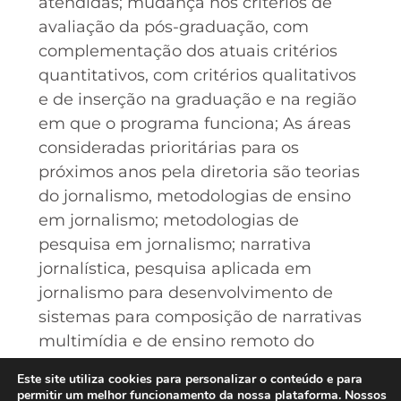
atendidas; mudança nos critérios de
avaliação da pós-graduação, com
complementação dos atuais critérios
quantitativos, com critérios qualitativos
e de inserção na graduação e na região
em que o programa funciona; As áreas
consideradas prioritárias para os
próximos anos pela diretoria são teorias
do jornalismo, metodologias de ensino
em jornalismo; metodologias de
pesquisa em jornalismo; narrativa
jornalística, pesquisa aplicada em
jornalismo para desenvolvimento de
sistemas para composição de narrativas
multimídia e de ensino remoto do
jornalismo, Processos jornalísticos e
Este site utiliza cookies para personalizar o conteúdo e para
Fundamentos das práticas jornalísticas.
permitir um melhor funcionamento da nossa plataforma. Nossos