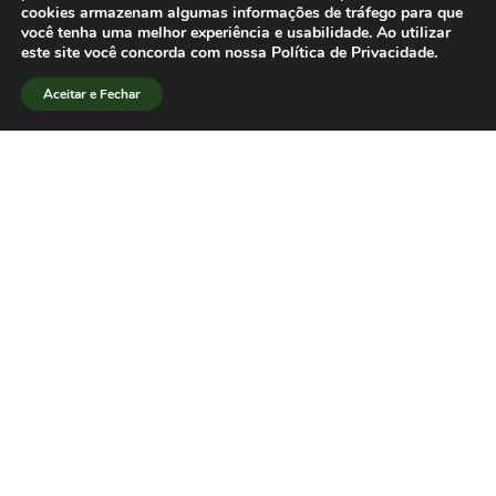
cookies armazenam algumas informações de tráfego para que
O Plano Nacional deve orientar as
você tenha uma melhor experiência e usabilidade. Ao utilizar
ações de Governo na pós-graduação
este site você concorda com nossa Política de Privacidade.
nos próximos 5 anos – 2005-2010.
Aceitar e Fechar
[/lang_pt]