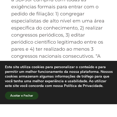
exigências formais para entrar com o
pedido de filiação: 1) congregar
especialistas de alto nível em uma área
específica do conhecimento, 2) realizar
congressos periódicos, 3) editar
periódico científico legitimado entre os
pares e 4) ter realizado ao menos 3
congressos nacionais consecutivos. “A
filiação será decisiva porque vai
Este site utiliza cookies para personalizar o conteúdo e para
aumentar a visibilidade do jornalismo
permitir um melhor funcionamento da nossa plataforma. Nossos
cookies armazenam algumas informações de tráfego para que
como área de conhecimento entre os
você tenha uma melhor experiência e usabilidade. Ao utilizar
formuladores das políticas de ciência e
este site você concorda com nossa Política de Privacidade.
tecnologia no país”, explica o
Aceitar e Fechar
presidente Elias Machado.[/lang_pt]