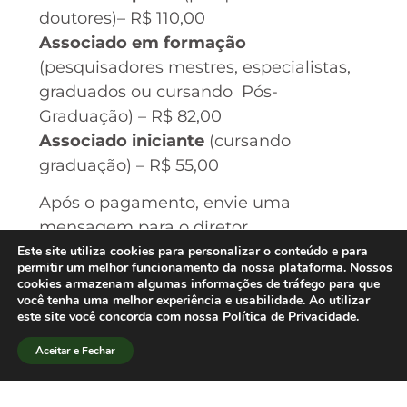
doutores)– R$ 110,00
Associado em formação
(pesquisadores mestres, especialistas,
graduados ou cursando Pós-
Graduação) – R$ 82,00
Associado iniciante
(cursando
graduação) – R$ 55,00
Após o pagamento, envie uma
mensagem para o diretor
administrativo Demetrio de Azeredo
Este site utiliza cookies para personalizar o conteúdo e para
permitir um melhor funcionamento da nossa plataforma. Nossos
Soster (
dsoster@uol.com.br
) ou
cookies armazenam algumas informações de tráfego para que
(
sbpjor.dir.adm@gmail.com
), para que
você tenha uma melhor experiência e usabilidade. Ao utilizar
este site você concorda com nossa Política de Privacidade.
possamos colocá-lo na condição de
sócio em dia com suas obrigações.
Aceitar e Fechar