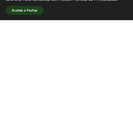
Jornalismo são os professores Josenildo
Aceitar e Fechar
Guerra e Victor Gentilli.