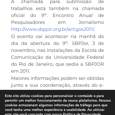
A chamada para submissão de
trabalhos está também na chamada
o
oficial do 9
. Encontro Anual de
Pesquisadores em Jornalismo
http://www.sbpjor.org.br/artigos2011/
.
O evento vai acontecer na manhã do
o
dia da abertura do 9
. SBPJor, 3 de
novembro, nas instalações da Escola de
Comunicação da Universidade Federal
do Rio de Janeiro, que sedia a SBPJOR
em 2011.
Maiores informações podem ser obtidas
junto a sua coordenação, através do e-
mail
Este site utiliza cookies para personalizar o conteúdo e para
encontrojovenspesquisadores@gmail.com
.
permitir um melhor funcionamento da nossa plataforma. Nossos
o.
cookies armazenam algumas informações de tráfego para que
Os coordenadores do 1
Encontro de
você tenha uma melhor experiência e usabilidade. Ao utilizar
Jovens Pesquisadores em
este site você concorda com nossa Política de Privacidade.