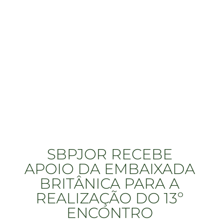
SBPJOR RECEBE
APOIO DA EMBAIXADA
BRITÂNICA​ PARA A
REALIZAÇÃO DO 13º
ENCONTRO