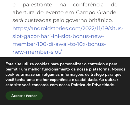
e palestrante na conferência de
abertura do evento em Campo Grande,
será custeadas pelo governo britânico.
https://androidstories.com/2022/11/19/situs-
slot-gacor-hari-ini-slot-bonus-new-
member-100-di-awal-to-10x-bonus-
new-member-slot/
https://herbalnesia.site/2023/01/09/bonus-
Este site utiliza cookies para personalizar o conteúdo e para
new-member-situs-slot-bonus-100-to-
permitir um melhor funcionamento da nossa plataforma. Nossos
cookies armazenam algumas informações de tráfego para que
3x-slot-bonus-new-member-100/
você tenha uma melhor experiência e usabilidade. Ao utilizar
https://site.sbpjor.org.br/masterbet188-
este site você concorda com nossa Política de Privacidade.
situs-slot-maxwin-bonus-new-
Aceitar e Fechar
member-100/