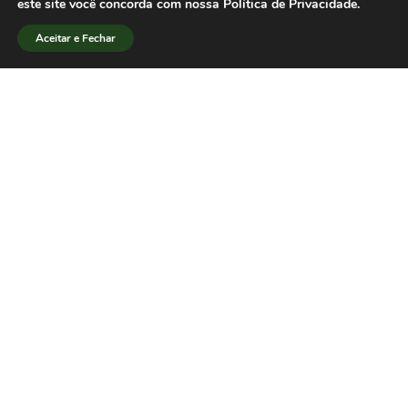
este site você concorda com nossa Política de Privacidade.
Coordenação Científica JPJor
Aceitar e Fechar
sbpjor.jovenspesquisadores@gmail.com