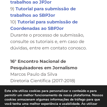
trabalhos ao JPJor
9)
Tutorial para submissão de
trabalhos ao SBPJor
10)
Tutorial para submissão de
Coordenadas ao SBPJor
Durante o processo de submissão,
consulte os tutoriais e, em caso de
dúvidas, entre em contato conosco.
16° Encontro Nacional de
Pesquisadores em Jornalismo
Marcos Paulo da Silva
Diretoria Científica (2017-2018)
sbpjor.diretoriacientifica@gmail.com
Este site utiliza cookies para personalizar o conteúdo e para
8º. Encontro de Jovens Pesquisadores
permitir um melhor funcionamento da nossa plataforma. Nossos
cookies armazenam algumas informações de tráfego para que
em Jornalismo (8º. JPJor)
você tenha uma melhor experiência e usabilidade. Ao utilizar
Rodrigo Botelho-Francisco