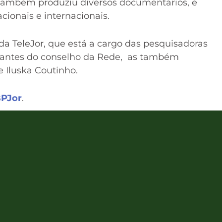
também produziu diversos documentários, e
ionais e internacionais.
da TeleJor, que está a cargo das pesquisadoras
grantes do conselho da Rede, as também
e Iluska Coutinho.
BPJor
.