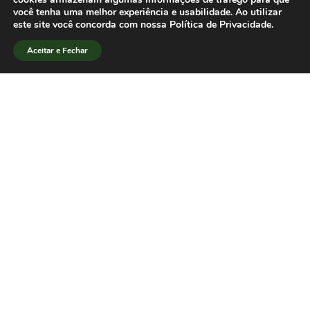
disponibilizado o formulário para a
você tenha uma melhor experiência e usabilidade. Ao utilizar
inscrição on-line dos
este site você concorda com nossa Política de Privacidade.
participantes[/lang_pt]
Aceitar e Fechar